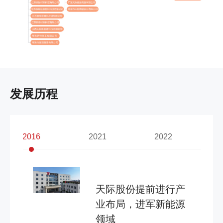
发展历程
2016
2021
2022
天际公司创立
天际公司率先研发生
天际公司率先推出陶
天际品牌荣获广东省
天际品牌荣获国家驰
天际股份正式登陆中
天际股份提前进行产
天际股份加大新能源
天际股份正式改名
天际股份加大新能源
天际股份加大新能源
产陶瓷电炖锅系列产
瓷隔水炖产品系列产
著名商标
名商标
国A股市场
业布局，进军新能源
产能扩张力度
为“天际新能源科技股
产能扩张力度
产能扩张力度
天际公司创立，引进并开发电
品
品
领域
份有限公司”
热水壶系列产品，填补了国内