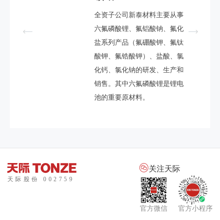
荣获广东省著名商标称号，获
国家工商总局商标局认定“天
公司正式在深交所主板A股上
公司通过合作投资的方式建设
2023年投产六氟磷酸锂3万吨
2024年投产六氟磷酸锂达到5万
小家电市场的空白。
得了消费者的认可和市场的推
际”商标为驰名商标，获得了广
市，简称：天际股份，股票代
年产能 10000 吨的六氟磷酸锂
吨
陶瓷电炖锅系列产品取得革命
好炖锅，天际造！天际公司开
全资子公司新泰材料主要从事
公司由原“广东天际电器股份有
崇。
大客户的高度认同，在家电行
码为：002759。公司实现跨越
扩产项目。
性的突破，成功将我国具有千
发独创的水密封陶瓷内胆，并
六氟磷酸锂、氟铝酸钠、氟化
限公司”，正式改名为“天际新
业领域拥有良好的企业形象及
式发展。
年历史的健康陶瓷与现代先进
获得了高密封性炖盅专利技
盐系列产品（氟硼酸钾、氟钛
能源科技股份有限公司”。年产
市场竞争力。
烹饪技术融合，让食物烹饪的
术。天际隔水炖率先实现一锅
酸钾、氟锆酸钾）、盐酸、氯
30000吨六氟磷酸锂及其他重要
健康与营养的释放得到前所未
多胆，内胆可自由组合，同时
化钙、氯化钠的研发、生产和
化工产品，为公司未来发展打
有的提升，开启了养生家电领
炖煮，一键搞定营养套餐组
销售。其中六氟磷酸锂是锂电
开新的空间。
域的大门。
合。让古老的隔水炖法焕发新
池的重要原材料。
的生命。

关注天际
官方微信
官方小程序