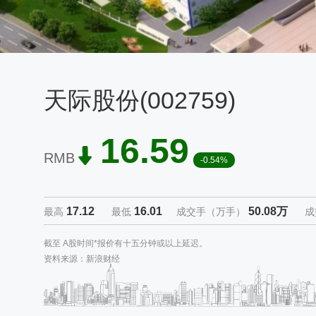
天际股份(002759)
16.59
RMB
-0.54%
17.12
16.01
50.08万
最高
最低
成交手（万手）
成
截至 A股时间*报价有十五分钟或以上延迟。
资料来源：新浪财经