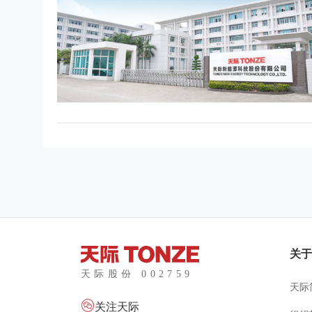
关
天际

关注天际